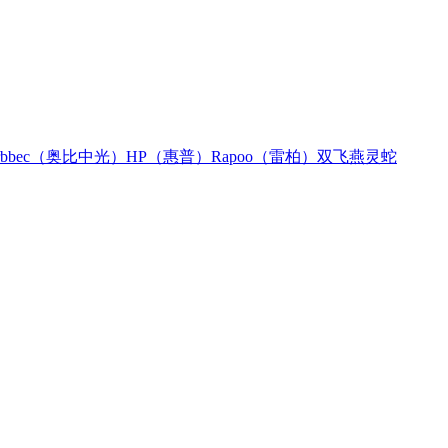
rbbec（奥比中光）
HP（惠普）
Rapoo（雷柏）
双飞燕
灵蛇