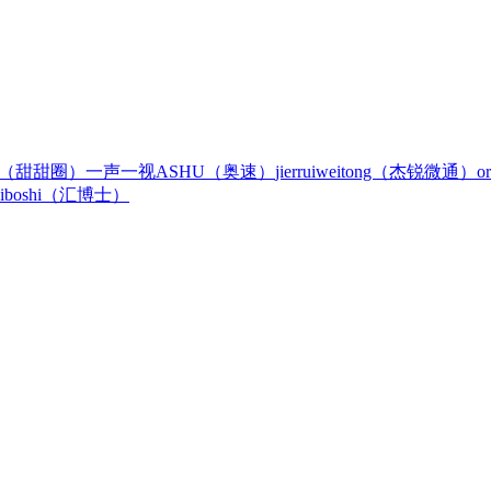
Q（甜甜圈）
一声一视
ASHU（奥速）
jierruiweitong（杰锐微通）
o
uiboshi（汇博士）