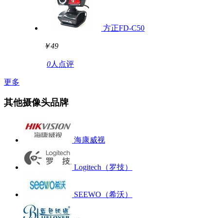
方正FD-C50
￥49
0
人点评
更多
其他摄像头品牌
海康威视
Logitech（罗技）
SEEWO（希沃）