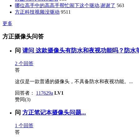
哪位高手中的高高手帮忙闹下这个驱动,谢谢了
563
方正科技视频没驱动
9511
更多
方正摄像头问答
问
请问 这款摄像头有防水和夜视功能吗？防水等
2
个回答
答
这仅是一款普通的摄像头，不具备防水和夜视功能。...
回答者：
117629a
LV1
赞同(3)
问
方正笔记本摄像头问题...
1
个回答
答