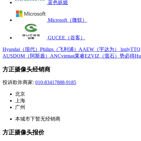
蓝色妖姬
Microsoft（微软）
GUCEE（谷客）
Hyundai（现代）
Philips（飞利浦）
AAEW（宇达为）
lzqly
TT
AUSDOM（阿斯盾）
ANC
vimtag
莱睿
EZVIZ（萤石）
势必得
H
方正摄像头经销商
投诉欺诈商家:
010-83417888-9185
北京
上海
广州
本城市下暂无经销商
方正摄像头报价