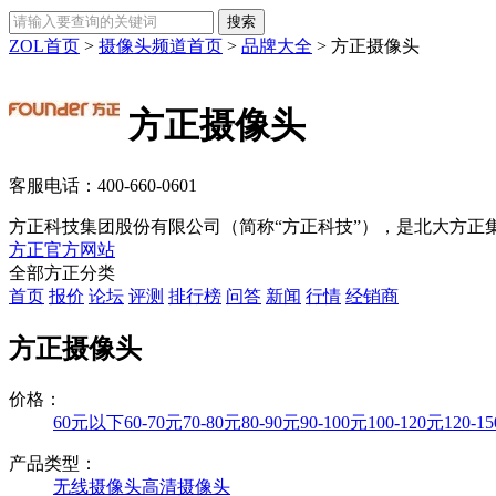
ZOL首页
>
摄像头频道首页
>
品牌大全
>
方正摄像头
方正摄像头
客服电话：
400-660-0601
方正科技集团股份有限公司（简称“方正科技”），是北大方正集
方正官方网站
全部方正分类
首页
报价
论坛
评测
排行榜
问答
新闻
行情
经销商
方正摄像头
价格：
60元以下
60-70元
70-80元
80-90元
90-100元
100-120元
120-1
产品类型：
无线摄像头
高清摄像头