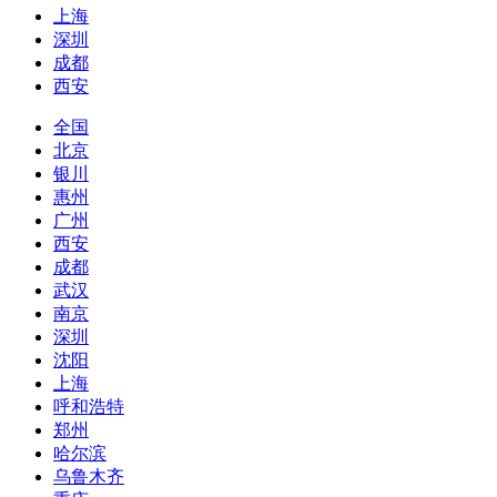
上海
深圳
成都
西安
全国
北京
银川
惠州
广州
西安
成都
武汉
南京
深圳
沈阳
上海
呼和浩特
郑州
哈尔滨
乌鲁木齐