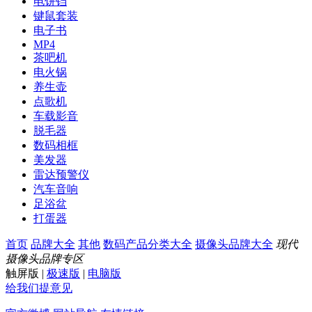
电饼铛
键鼠套装
电子书
MP4
茶吧机
电火锅
养生壶
点歌机
车载影音
脱毛器
数码相框
美发器
雷达预警仪
汽车音响
足浴盆
打蛋器
首页
品牌大全
其他
数码产品分类大全
摄像头品牌大全
现代
摄像头品牌专区
触屏版
|
极速版
|
电脑版
给我们提意见