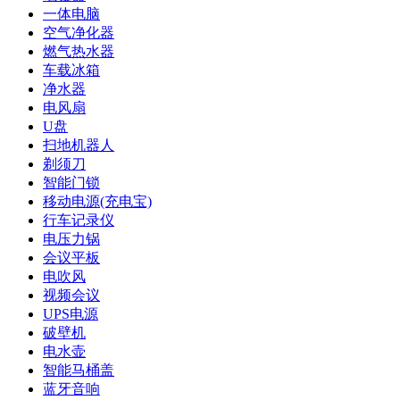
一体电脑
空气净化器
燃气热水器
车载冰箱
净水器
电风扇
U盘
扫地机器人
剃须刀
智能门锁
移动电源(充电宝)
行车记录仪
电压力锅
会议平板
电吹风
视频会议
UPS电源
破壁机
电水壶
智能马桶盖
蓝牙音响