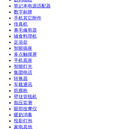
笔记本电源适配器
数字标牌
手机其它附件
传真机
鼻毛修剪器
辅食料理机
足浴盆
智能插座
多点触摸屏
手机底座
智能灯光
集团电话
转换器
车载通讯
筋膜枪
壁挂管线机
胎压监测
眼部按摩仪
暖奶消毒
投影灯泡
家电其他