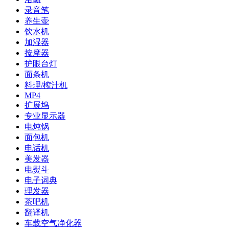
录音笔
养生壶
饮水机
加湿器
按摩器
护眼台灯
面条机
料理/榨汁机
MP4
扩展坞
专业显示器
电炖锅
面包机
电话机
美发器
电熨斗
电子词典
理发器
茶吧机
翻译机
车载空气净化器