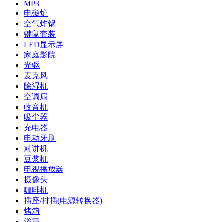
MP3
电磁炉
空气炸锅
键鼠套装
LED显示屏
家庭影院
光驱
麦克风
除湿机
空调扇
收音机
吸尘器
充电器
电动牙刷
对讲机
豆浆机
电视播放器
摄像头
咖啡机
插座/排插(电源转换器)
烤箱
浴霸