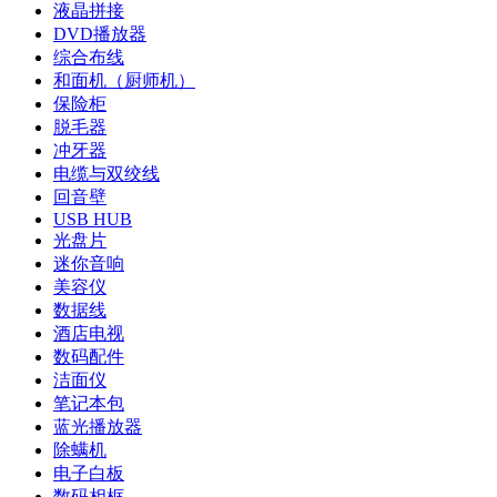
液晶拼接
DVD播放器
综合布线
和面机（厨师机）
保险柜
脱毛器
冲牙器
电缆与双绞线
回音壁
USB HUB
光盘片
迷你音响
美容仪
数据线
酒店电视
数码配件
洁面仪
笔记本包
蓝光播放器
除螨机
电子白板
数码相框