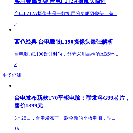
实用金属支架 台电L212A摄像头简评
台电L212A摄像头是一款实用的免驱摄像头，有...
3
蓝色经典 台电鹰眼L190摄像头最强解析
台电鹰眼L190设计时尚，外壳采用高档的ABS环...
3
更多评测
台电发布新款T70平板电脑：联发科G99芯片，
售价1399元
3月28日，台电发布了一款全新的平板电脑，型...
16