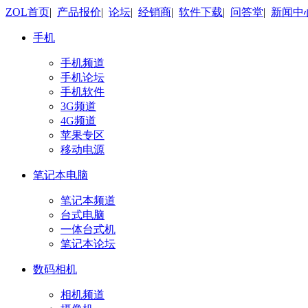
ZOL首页
|
产品报价
|
论坛
|
经销商
|
软件下载
|
问答堂
|
新闻中
手机
手机频道
手机论坛
手机软件
3G频道
4G频道
苹果专区
移动电源
笔记本电脑
笔记本频道
台式电脑
一体台式机
笔记本论坛
数码相机
相机频道