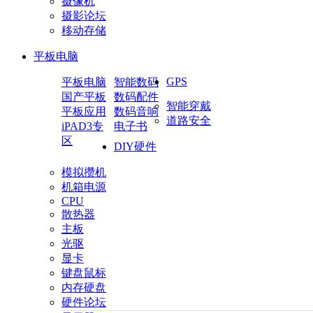
摄像机
摄影论坛
移动存储
平板电脑
GPS
平板电脑
智能数码
国产平板
数码配件
智能穿戴
平板应用
数码音响
道路安全
iPAD3专
电子书
区
DIY硬件
模拟攒机
机箱电源
CPU
散热器
主板
光驱
显卡
键盘鼠标
内存硬盘
硬件论坛