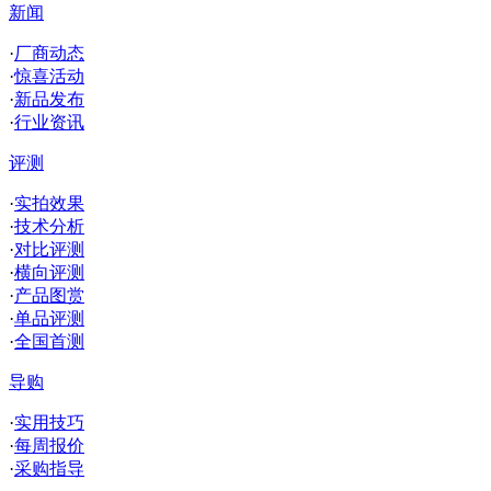
新闻
·
厂商动态
·
惊喜活动
·
新品发布
·
行业资讯
评测
·
实拍效果
·
技术分析
·
对比评测
·
横向评测
·
产品图赏
·
单品评测
·
全国首测
导购
·
实用技巧
·
每周报价
·
采购指导