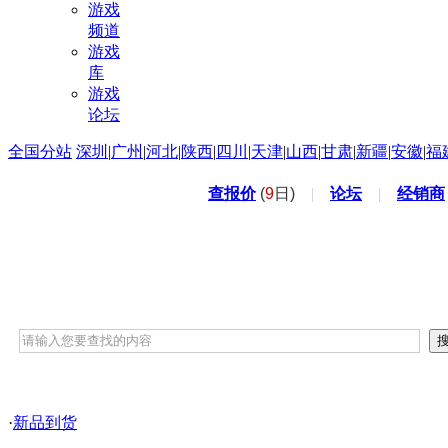
游戏
频道
游戏
库
游戏
论坛
全国分站
深圳
|
广州
|
河北
|
陕西
|
四川
|
天津
|
山西
|
甘肃
|
新疆
|
安徽
|
福
查报价
(
9
日)
|
论坛
|
经销商
今日更新
|
新闻
|
行情
|
评测
|
导购
·
新品到货