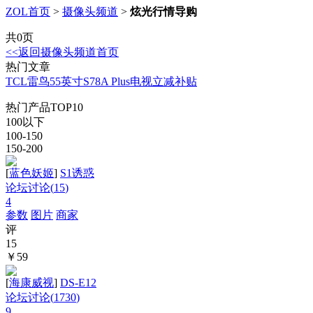
ZOL首页
>
摄像头频道
>
炫光行情导购
共0页
<<返回摄像头频道首页
热门文章
TCL雷鸟55英寸S78A Plus电视立减补贴
热门产品TOP10
100以下
100-150
150-200
[
蓝色妖姬
]
S1诱惑
论坛讨论(
15
)
4
参数
图片
商家
评
15
￥59
[
海康威视
]
DS-E12
论坛讨论(
1730
)
9