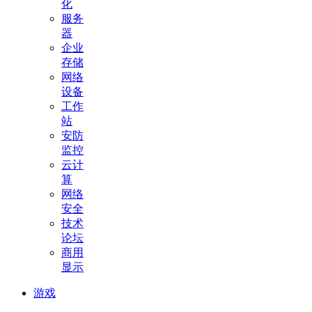
化
服务
器
企业
存储
网络
设备
工作
站
安防
监控
云计
算
网络
安全
技术
论坛
商用
显示
游戏