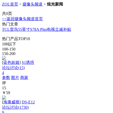
ZOL首页
>
摄像头频道
>
炫光新闻
共0页
<<返回摄像头频道首页
热门文章
TCL雷鸟55英寸S78A Plus电视立减补贴
热门产品TOP10
100以下
100-150
150-200
[
蓝色妖姬
]
S1诱惑
论坛讨论(
15
)
4
参数
图片
商家
评
15
￥59
[
海康威视
]
DS-E12
论坛讨论(
1730
)
9