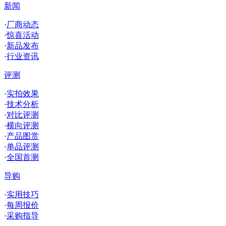
新闻
·
厂商动态
·
惊喜活动
·
新品发布
·
行业资讯
评测
·
实拍效果
·
技术分析
·
对比评测
·
横向评测
·
产品图赏
·
单品评测
·
全国首测
导购
·
实用技巧
·
每周报价
·
采购指导