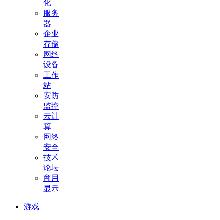
化
服务
器
企业
存储
网络
设备
工作
站
安防
监控
云计
算
网络
安全
技术
论坛
商用
显示
游戏