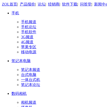
ZOL首页
|
产品报价
|
论坛
|
经销商
|
软件下载
|
问答堂
|
新闻中
手机
手机频道
手机论坛
手机软件
3G频道
4G频道
苹果专区
移动电源
笔记本电脑
笔记本频道
台式电脑
一体台式机
笔记本论坛
数码相机
相机频道