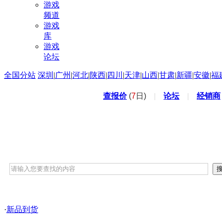
游戏
频道
游戏
库
游戏
论坛
全国分站
深圳
|
广州
|
河北
|
陕西
|
四川
|
天津
|
山西
|
甘肃
|
新疆
|
安徽
|
福
查报价
(
7
日)
|
论坛
|
经销商
今日更新
|
新闻
|
行情
|
评测
|
导购
·
新品到货