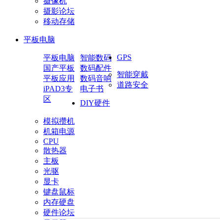
摄像机
摄影论坛
移动存储
平板电脑
GPS
平板电脑
智能数码
国产平板
数码配件
智能穿戴
平板应用
数码音响
道路安全
iPAD3专
电子书
区
DIY硬件
模拟攒机
机箱电源
CPU
散热器
主板
光驱
显卡
键盘鼠标
内存硬盘
硬件论坛