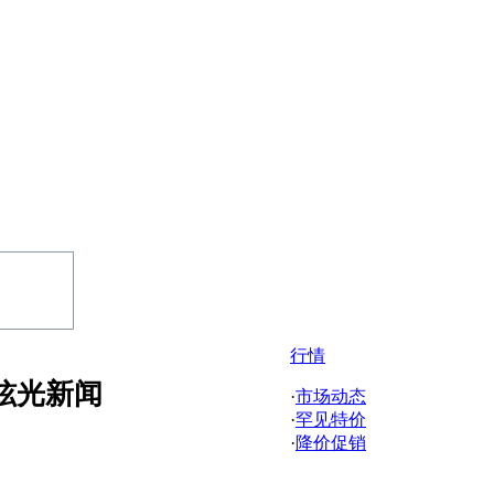
行情
炫光新闻
·
市场动态
·
罕见特价
·
降价促销